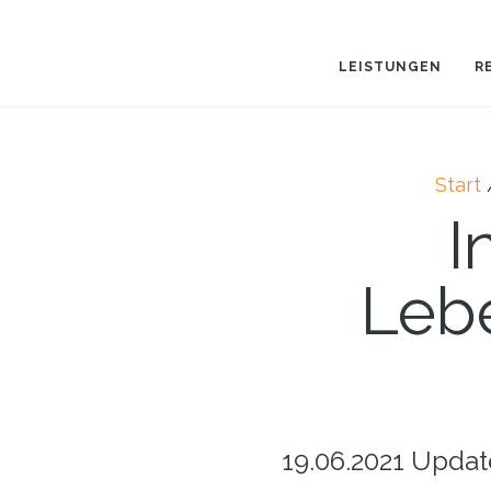
Zum
Inhalt
LEISTUNGEN
R
springen
Start
I
Leb
19.06.2021 Update