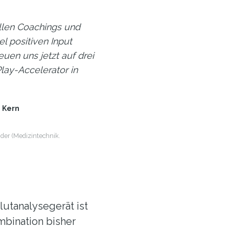
llen Coachings und
el positiven Input
en uns jetzt auf drei
lay-Accelerator in
 Kern
er (Medizintechnik.
utanalysegerät ist
mbination bisher