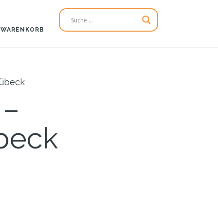
WARENKORB
Lübeck
 –
beck