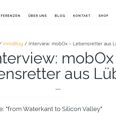
EFERENZEN
ÜBER UNS
BLOG
KONTAKT
SHOP
/
InnoBlog
/
Interview: mobOx – Lebensretter aus 
nterview: mobOx
ensretter aus Lü
: "from Waterkant to Silicon Valley"