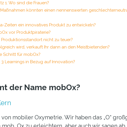
tz 1. Wo sind die Frauen?
 Maßnahmen könnten einen nennenswerten geschlechterneutra
a-Zeiten ein innovatives Produkt zu entwickeln?
bOx vor Produktpiraterie?
s Produktionsstandort nicht zu teuer?
reich wird, verkauft Ihr dann an den Meistbietenden?
e Schritt für mobOx?
 3 Learnings in Bezug auf Innovation?
mt der Name mobOx?
Kern
b von mobiler Oxymetrie. Wir haben das „O“ gro
 mob…Ox zu erleichtern, aber auch wir sagen ab