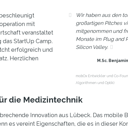
beschleunigt
Wir haben aus den to
großartigen Pitches vi
operation mit
mitgenommen und freu
tschaft veranstaltet
Monate im Plug and P
g das StartUp Camp.
Silicon Valley.
cht erfolgreich und
atz. Herzlichen
M.Sc. Benjamin
mobOx Entwickler und Co-Found
Algorithmen und Optik)
ür die Medizintechnik
brechende Innovation aus Lübeck. Das mobile Bl
nn es vereint Eigenschaften, die es in dieser Ko