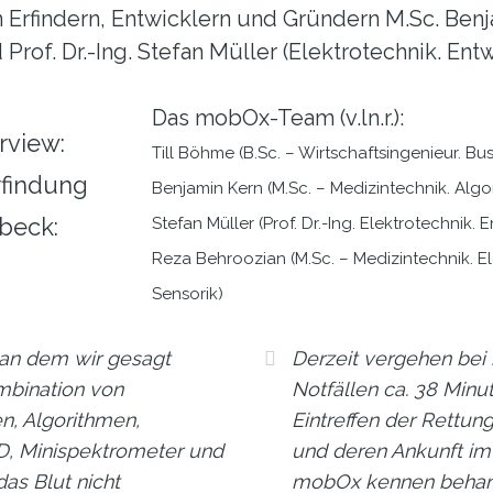
n Erfindern, Entwicklern und Gründern M.Sc. Ben
 Prof. Dr.-Ing. Stefan Müller (Elektrotechnik. E
Das mobOx-Team (v.ln.r.):
Till Böhme (B.Sc. – Wirtschaftsingenieur. B
Benjamin Kern (M.Sc. – Medizintechnik. Algo
Stefan Müller (Prof. Dr.-Ing. Elektrotechnik. 
Reza Behroozian (M.Sc. – Medizintechnik. E
Sensorik)
 an dem wir gesagt
Derzeit vergehen bei 
mbination von
Notfällen ca. 38 Min
n, Algorithmen,
Eintreffen der Rettun
D, Minispektrometer und
und deren Ankunft im
das Blut nicht
mobOx kennen behand