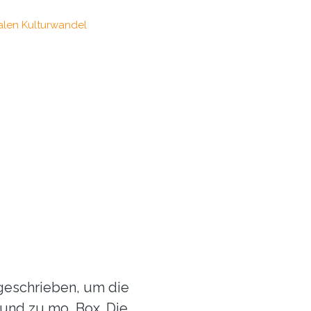
len Kulturwandel
ßgeschrieben, um die
 und zu mo…Box. Die