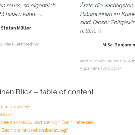
n muss, so eigentlich
Ärzte die wichtigsten
ht haben kann.
Patient:innen im Kr
sind. Dieser Zeitgew
. Stefan Müller
retten.
under (Elektrotechnik.
M.Sc. Benjamin
mobOx Entwickler und Co-Found
Algorithmen und Optik)
inen Blick – table of content
 Name mobOx?
mobOx?
Idee zu mobOx und wer von Euch hatte sie?
r Euch die Innovationsberatung?