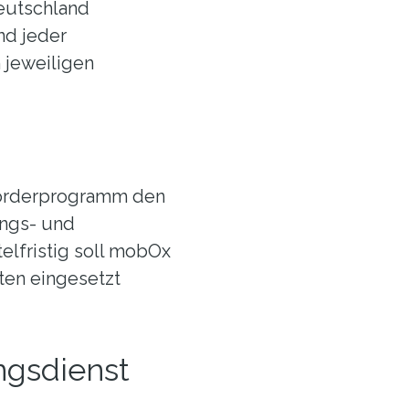
eutschland
nd jeder
 jeweiligen
Förderprogramm den
ungs- und
telfristig soll mobOx
ten eingesetzt
ngsdienst