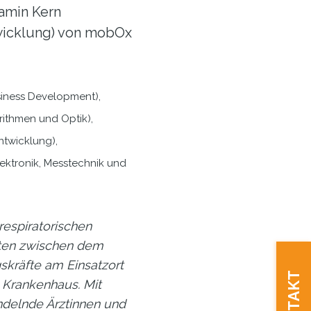
jamin Kern
ntwicklung) von mobOx
usiness Development),
rithmen und Optik),
Entwicklung),
lektronik, Messtechnik und
respiratorischen
uten zwischen dem
gskräfte am Einsatzort
KONTAKT
 Krankenhaus. Mit
elnde Ärztinnen und