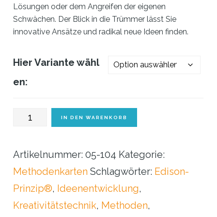
Lösungen oder dem Angreifen der eigenen
Schwächen. Der Blick in die Trümmer lässt Sie
innovative Ansätze und radikal neue Ideen finden.
Hier Variante wähl
en:
Methodenkarte
IN DEN WARENKORB
-
Der
Artikelnummer:
05-104
Kategorie:
kreative
Methodenkarten
Schlagwörter:
Edison-
Hammer
Prinzip®
,
Ideenentwicklung
,
(20
Kreativitätstechnik
,
Methoden
,