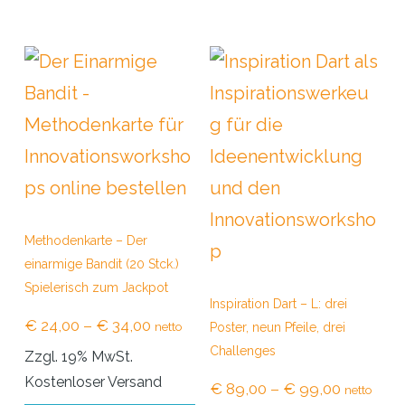
weist
we
mehrere
me
Varianten
Va
auf.
auf
Die
Di
Optionen
Op
können
kö
Methodenkarte – Der
auf
au
einarmige Bandit (20 Stck.)
der
de
Spielerisch zum Jackpot
Inspiration Dart – L: drei
Produktseite
Pr
Preisspanne:
€
24,00
–
€
34,00
netto
Poster, neun Pfeile, drei
gewählt
ge
€ 24,00
Challenges
Zzgl. 19% MwSt.
bis
werden
we
Kostenloser Versand
Preisspan
€
89,00
–
€
99,00
netto
€ 34,00