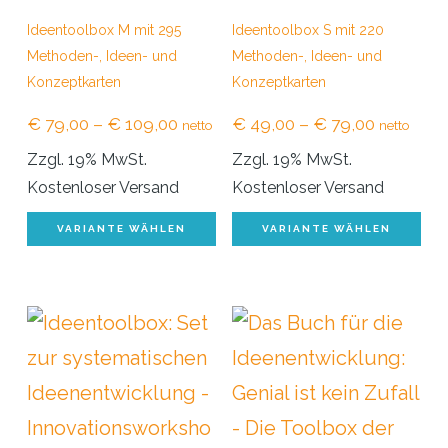
Ideentoolbox M mit 295
Ideentoolbox S mit 220
Methoden-, Ideen- und
Methoden-, Ideen- und
Konzeptkarten
Konzeptkarten
Preisspanne:
Preisspan
€
79,00
–
€
109,00
€
49,00
–
€
79,00
netto
netto
€ 79,00
€ 49,00
Zzgl. 19% MwSt.
Zzgl. 19% MwSt.
bis
bis
Kostenloser Versand
Kostenloser Versand
€ 109,00
€ 79,00
Dieses
Di
VARIANTE WÄHLEN
VARIANTE WÄHLEN
Produkt
Pr
weist
we
mehrere
me
Varianten
Va
auf.
auf
Die
Di