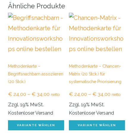
Varianten
Ähnliche Produkte
auf.
Die
Optionen
können
auf
der
Methodenkarte –
Methodenkarte – Chancen-
Begriffsnachbarn assoziieren
Matrix (20 Stck.) für
Produktseite
(20 Stck.)
systematische Priorisierung
gewählt
Preisspanne:
Preisspan
€
24,00
–
€
34,00
€
24,00
–
€
34,00
netto
netto
werden
€ 24,00
€ 24,00
Zzgl. 19% MwSt.
Zzgl. 19% MwSt.
bis
bis
Kostenloser Versand
Kostenloser Versand
€ 34,00
€ 34,00
Dieses
Di
VARIANTE WÄHLEN
VARIANTE WÄHLEN
Produkt
Pr