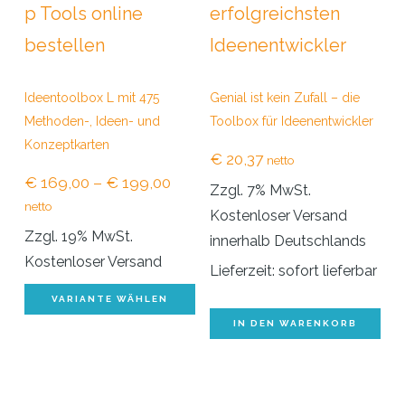
Optionen
Op
können
kö
auf
au
Ideentoolbox L mit 475
Genial ist kein Zufall – die
der
de
Methoden-, Ideen- und
Toolbox für Ideenentwickler
Produktseite
Pr
Konzeptkarten
€
20,37
netto
gewählt
ge
Preisspanne:
€
169,00
–
€
199,00
Zzgl. 7% MwSt.
werden
we
€ 169,00
netto
Kostenloser Versand
bis
Zzgl. 19% MwSt.
innerhalb Deutschlands
€ 199,00
Kostenloser Versand
Lieferzeit: sofort lieferbar
Dieses
VARIANTE WÄHLEN
Produkt
IN DEN WARENKORB
weist
mehrere