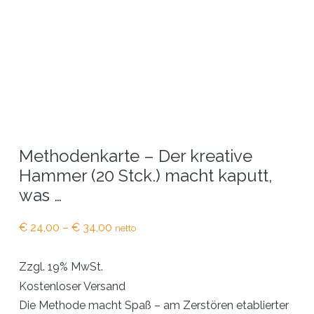
Methodenkarte – Der kreative
Hammer (20 Stck.) macht kaputt,
was …
Preisspanne:
€
24,00
–
€
34,00
netto
€ 24,00
bis
Zzgl. 19% MwSt.
€ 34,00
Kostenloser Versand
Die Methode macht Spaß – am Zerstören etablierter