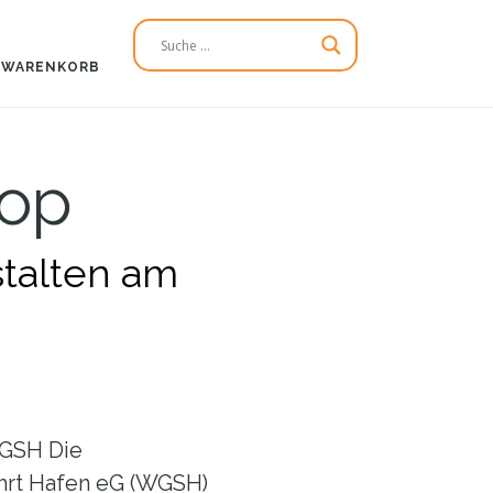
WARENKORB
hop
talten am
GSH Die
hrt Hafen eG (WGSH)