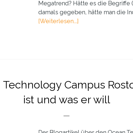
Megatrend? Hätte es die Begriffe 
damals gegeben, hätte man die Ind
ÜberMegatrends:
[Weiterlesen...]
Must-
have
oder
muss
das
sein?
 Technology Campus Rosto
ist und was er will
Der Blogartikel über den Ocean 