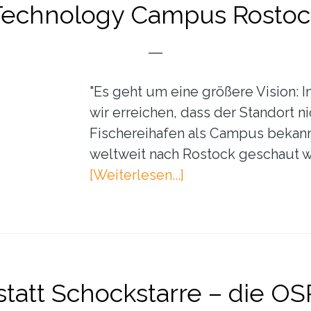
Technology Campus Rostoc
"Es geht um eine größere Vision: I
wir erreichen, dass der Standort n
Fischereihafen als Campus bekannt
weltweit nach Rostock geschaut wi
ÜberInterview:
[Weiterlesen...]
Dr.
Heike
Link
über
den
statt Schockstarre – die OS
Ocean