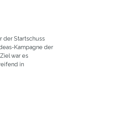
 der Startschuss
Ideas-Kampagne der
Ziel war es
eifend in
nnovation
kstarre