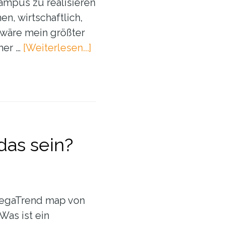
ampus zu realisieren
en, wirtschaftlich,
 wäre mein größter
ÜberInterview:
mer …
[Weiterlesen...]
Dr.
Regine
Labrenz
über
die
Entwicklung
das sein?
des
Ocean
Technology
Campus
egaTrend map von
Rostock
Was ist ein