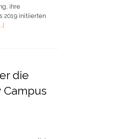
g, ihre
2019 initiierten
ÜberCase
.]
Study:
Zukunft
gemeinsam
gestalten
am
er die
Mitarbeitertag
y Campus