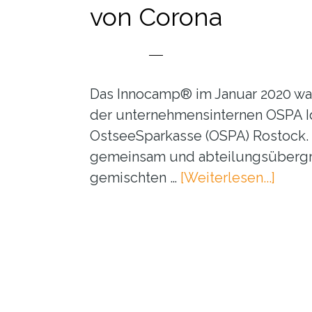
Technology
von Corona
Campus
Rostock
Das Innocamp® im Januar 2020 war
der unternehmensinternen OSPA 
OstseeSparkasse (OSPA) Rostock. 
gemeinsam und abteilungsübergr
ÜberI
gemischten …
[Weiterlesen...]
statt
Schoc
–
die
OSPA
in