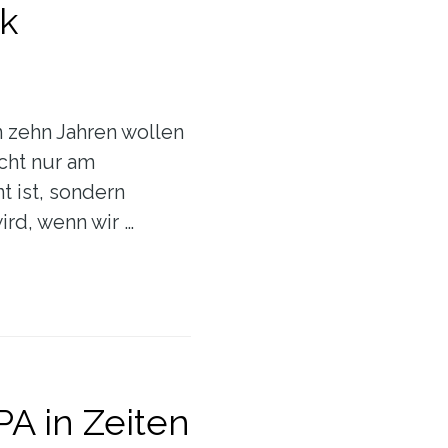
k
n zehn Jahren wollen
icht nur am
 ist, sondern
rd, wenn wir …
PA in Zeiten