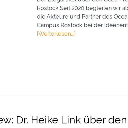
Rostock Seit 2020 begleiten wir a
die Akteure und Partner des Oce
Campus Rostock bei der Ideenentw
ÜberDer
[Weiterlesen...]
Ocean
Technology
Campus
Rostock:
Was
er
ist
und
was
iew: Dr. Heike Link über de
er
will