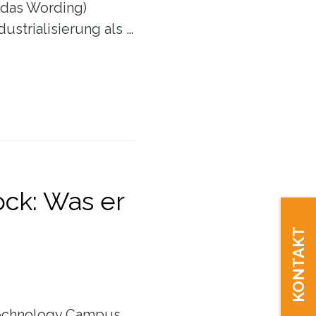
bis
(das Wording)
heute
ustrialisierung als …
ck: Was er
KONTAKT
Technology Campus