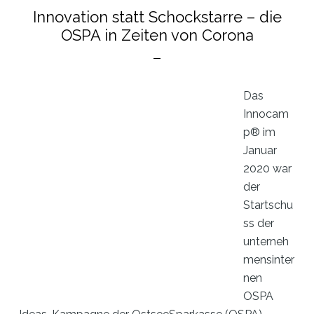
Corona-
Innovation statt Schockstarre – die
Krise
OSPA in Zeiten von Corona
(mit
Video)
Das
Innocam
p® im
Januar
2020 war
der
Startschu
ss der
unterneh
mensinter
nen
OSPA