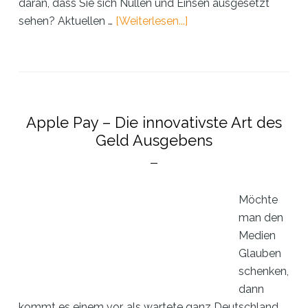
daran, dass Sie sich Nullen und Einsen ausgesetzt
ÜberAutonomes
sehen? Aktuellen …
[Weiterlesen...]
Fahren
–
Vom
Autobauer
zum
Apple Pay – Die innovativste Art des
Softwareunternehmen
Geld Ausgebens
Möchte
man den
Medien
Glauben
schenken,
dann
kommt es einem vor, als wartete ganz Deutschland