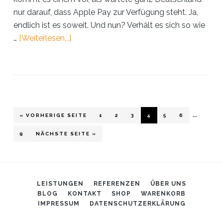
nur darauf, dass Apple Pay zur Verfügung steht. Ja,
endlich ist es soweit. Und nun? Verhält es sich so wie
ÜberApple
…
[Weiterlesen...]
Pay
–
Die
innovativste
Art
Wegge
…
des
AUFRUFEN
GO
GO
GO
GO
GO
GO
« VORHERIGE SEITE
1
2
3
4
5
6
TO
TO
TO
TO
TO
TO
Geld
Zwisch
PAGE
PAGE
PAGE
PAGE
PAGE
PAGE
GO
AUFRUFEN
9
NÄCHSTE SEITE
»
Ausgebens
TO
PAGE
LEISTUNGEN
REFERENZEN
ÜBER UNS
BLOG
KONTAKT
SHOP
WARENKORB
IMPRESSUM
DATENSCHUTZERKLÄRUNG