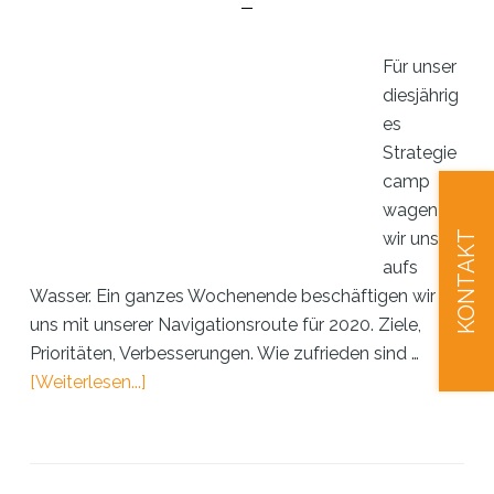
Für unser
diesjährig
es
Strategie
camp
wagen
KONTAKT
wir uns
aufs
Wasser. Ein ganzes Wochenende beschäftigen wir
uns mit unserer Navigationsroute für 2020. Ziele,
Prioritäten, Verbesserungen. Wie zufrieden sind …
ÜberinnoXperts
[Weiterlesen...]
®
–
Strategiecamp
schlägt