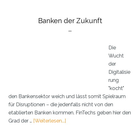
Banken der Zukunft
Die
Wucht
der
Digitalisie
rung
"kocht"
den Bankensektor weich und lässt somit Spielraum
für Disruptionen – die jedenfalls nicht von den
etablierten Banken kommen. FinTechs geben hier den
ÜberBanken
Grad der …
[Weiterlesen...]
der
Zukunft