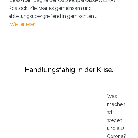
Ideas-Kampagne der OstseeSparkasse (OSPA)
Rostock. Ziel war es gemeinsam und
abteilungsübergreifend in gemischten …
ÜberInnovation
[Weiterlesen...]
statt
Schockstarre
–
die
OSPA
Handlungsfähig in der Krise.
in
Zeiten
von
Corona
Was
machen
wir
wegen
und aus
Corona?