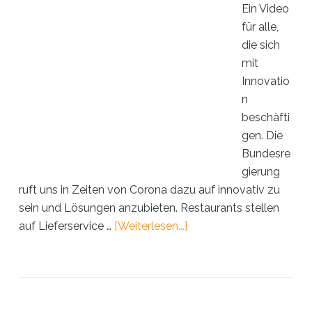
Ein Video
für alle,
die sich
mit
Innovatio
n
beschäfti
gen. Die
Bundesre
gierung
ruft uns in Zeiten von Corona dazu auf innovativ zu
sein und Lösungen anzubieten. Restaurants stellen
ÜberinnoXperts
auf Lieferservice …
[Weiterlesen...]
®
–
in
Zeiten
der