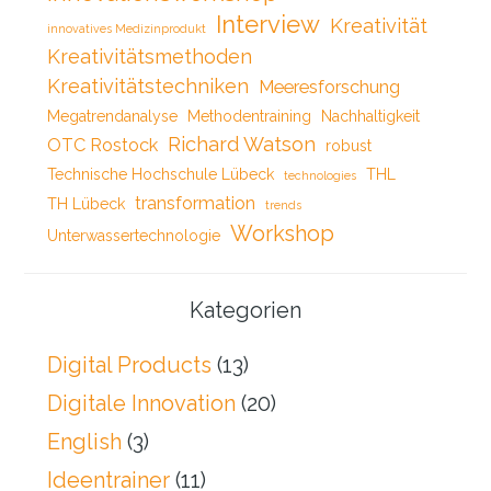
Interview
Kreativität
innovatives Medizinprodukt
Kreativitätsmethoden
Kreativitätstechniken
Meeresforschung
Megatrendanalyse
Methodentraining
Nachhaltigkeit
Richard Watson
OTC Rostock
robust
Technische Hochschule Lübeck
THL
technologies
transformation
TH Lübeck
trends
Workshop
Unterwassertechnologie
Kategorien
Digital Products
(13)
Digitale Innovation
(20)
English
(3)
Ideentrainer
(11)