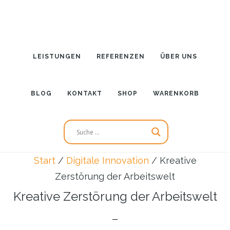
Zum
Zur
Inhalt
Seitenspalte
springen
springen
LEISTUNGEN
REFERENZEN
ÜBER UNS
BLOG
KONTAKT
SHOP
WARENKORB
Start
/
Digitale Innovation
/
Kreative
Zerstörung der Arbeitswelt
Kreative Zerstörung der Arbeitswelt