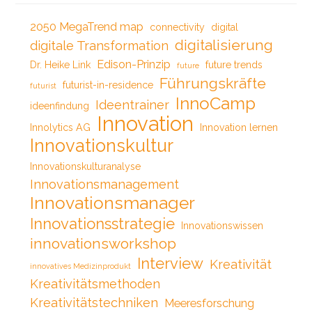
2050 MegaTrend map
connectivity
digital
digitalisierung
digitale Transformation
Edison-Prinzip
Dr. Heike Link
future trends
future
Führungskräfte
futurist-in-residence
futurist
InnoCamp
Ideentrainer
ideenfindung
Innovation
Innolytics AG
Innovation lernen
Innovationskultur
Innovationskulturanalyse
Innovationsmanagement
Innovationsmanager
Innovationsstrategie
Innovationswissen
innovationsworkshop
Interview
Kreativität
innovatives Medizinprodukt
Kreativitätsmethoden
Kreativitätstechniken
Meeresforschung