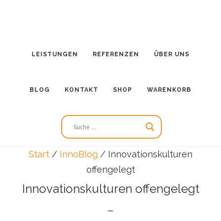
Zum
Zur
Inhalt
Seitenspalte
springen
springen
LEISTUNGEN
REFERENZEN
ÜBER UNS
BLOG
KONTAKT
SHOP
WARENKORB
Start
/
InnoBlog
/
Innovationskulturen
offengelegt
Innovationskulturen offengelegt