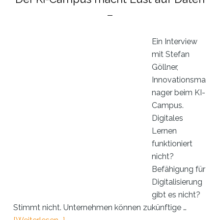
Entwicklung
des
Ocean
Technology
Ein Interview
Campus
mit Stefan
Rostock
Göllner,
bis
Innovationsma
heute
nager beim KI-
Campus.
Digitales
Lernen
funktioniert
nicht?
Befähigung für
Digitalisierung
gibt es nicht?
Stimmt nicht. Unternehmen können zukünftige …
ÜberDer