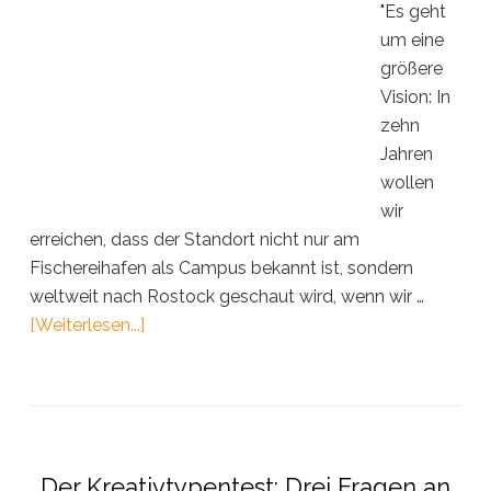
"Es geht
um eine
größere
Vision: In
zehn
Jahren
wollen
wir
erreichen, dass der Standort nicht nur am
Fischereihafen als Campus bekannt ist, sondern
weltweit nach Rostock geschaut wird, wenn wir …
ÜberInterview:
[Weiterlesen...]
Dr.
Heike
Link
über
den
Der Kreativtypentest: Drei Fragen an