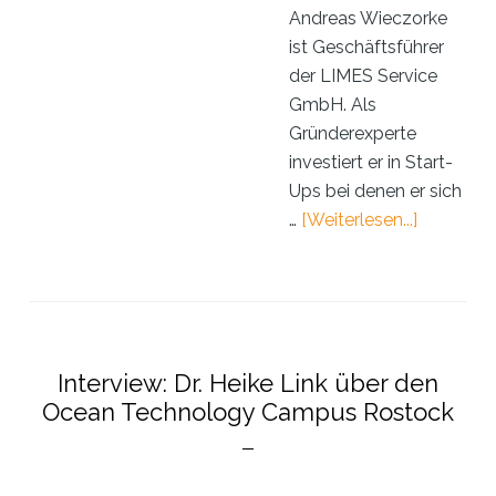
Andreas Wieczorke
ist Geschäftsführer
der LIMES Service
GmbH. Als
Gründerexperte
investiert er in Start-
Ups bei denen er sich
ÜberInter
…
[Weiterlesen...]
mit
Unterneh
Andreas
Wieczork
Interview: Dr. Heike Link über den
Ocean Technology Campus Rostock