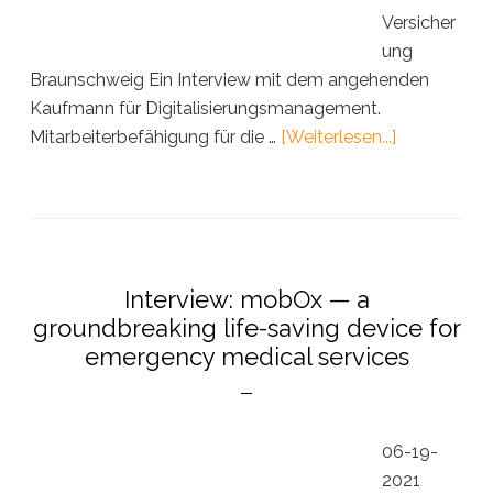
Versicher
ung
Braunschweig Ein Interview mit dem angehenden
Kaufmann für Digitalisierungsmanagement.
Über„Ich
Mitarbeiterbefähigung für die …
[Weiterlesen...]
wünsche
mir,
dass
Ideen
ernstgeno
Interview: mobOx — a
werden.“
groundbreaking life-saving device for
emergency medical services
06-19-
2021