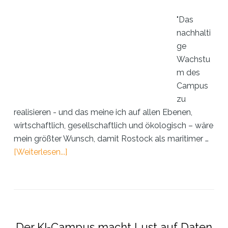
"Das
nachhalti
ge
Wachstu
m des
Campus
zu
realisieren - und das meine ich auf allen Ebenen,
wirtschaftlich, gesellschaftlich und ökologisch – wäre
mein größter Wunsch, damit Rostock als maritimer …
ÜberInterview:
[Weiterlesen...]
Dr.
Regine
Labrenz
über
die
Der KI-Campus macht Lust auf Daten