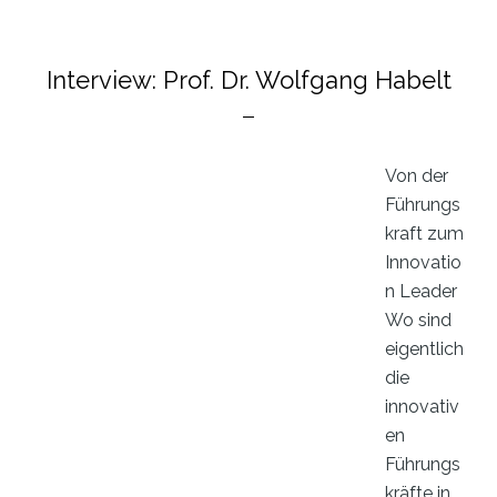
Lebensrett
aus
Lübeck
Interview: Prof. Dr. Wolfgang Habelt
Von der
Führungs
kraft zum
Innovatio
n Leader
Wo sind
eigentlich
die
innovativ
en
Führungs
kräfte in