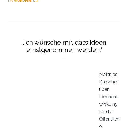
[Weiterlesen...]
KI-
Campus
macht
Lust
auf
„Ich wünsche mir, dass Ideen
Daten
ernstgenommen werden.“
Matthias
Drescher
über
Ideenent
wicklung
für die
Öffentlich
e