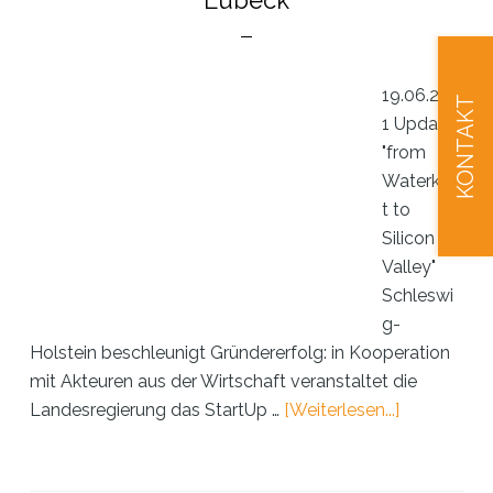
Lübeck
device
for
emergency
medical
19.06.202
KONTAKT
services
1 Update:
"from
Waterkan
t to
Silicon
Valley"
Schleswi
g-
Holstein beschleunigt Gründererfolg: in Kooperation
mit Akteuren aus der Wirtschaft veranstaltet die
ÜberIntervi
Landesregierung das StartUp …
[Weiterlesen...]
mobOx
–