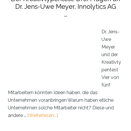
Ocean
Dr. Jens-Uwe Meyer, Innolytics AG
Technology
Campus
Rostock
Dr. Jens-
Uwe
Meyer
und der
Kreativty
pentest
Vier von
fünf
Mitarbeitern könnten Ideen haben, die das
Unternehmen voranbringen Warum haben etliche
Unternehmen solche Mitarbeiter nicht? Diese und
ÜberDer
andere …
[Weiterlesen...]
Kreativtypentest:
Drei