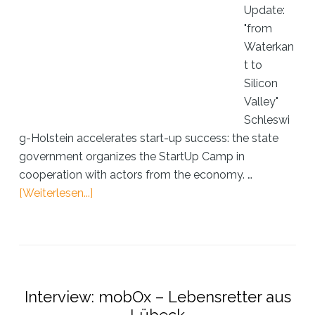
Update:
"from
Waterkan
t to
Silicon
Valley"
Schleswi
g-Holstein accelerates start-up success: the state
government organizes the StartUp Camp in
cooperation with actors from the economy. …
ÜberInterview:
[Weiterlesen...]
mobOx
—
a
groundbreaking
life-
Interview: mobOx – Lebensretter aus
saving