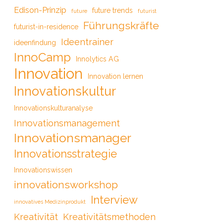
Edison-Prinzip
future trends
future
futurist
Führungskräfte
futurist-in-residence
Ideentrainer
ideenfindung
InnoCamp
Innolytics AG
Innovation
Innovation lernen
Innovationskultur
Innovationskulturanalyse
Innovationsmanagement
Innovationsmanager
Innovationsstrategie
Innovationswissen
innovationsworkshop
Interview
innovatives Medizinprodukt
Kreativität
Kreativitätsmethoden