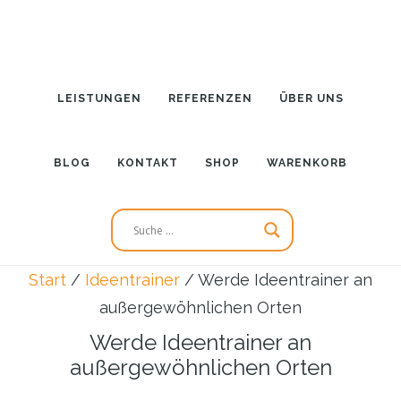
Zum
Zur
Inhalt
Seitenspalte
springen
springen
LEISTUNGEN
REFERENZEN
ÜBER UNS
BLOG
KONTAKT
SHOP
WARENKORB
Start
/
Ideentrainer
/
Werde Ideentrainer an
außergewöhnlichen Orten
Werde Ideentrainer an
außergewöhnlichen Orten