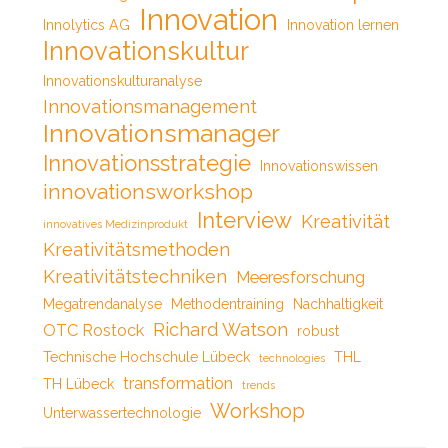
Innovation
Innolytics AG
Innovation lernen
Innovationskultur
Innovationskulturanalyse
Innovationsmanagement
Innovationsmanager
Innovationsstrategie
Innovationswissen
innovationsworkshop
Interview
Kreativität
innovatives Medizinprodukt
Kreativitätsmethoden
Kreativitätstechniken
Meeresforschung
Megatrendanalyse
Methodentraining
Nachhaltigkeit
Richard Watson
OTC Rostock
robust
Technische Hochschule Lübeck
THL
technologies
transformation
TH Lübeck
trends
Workshop
Unterwassertechnologie