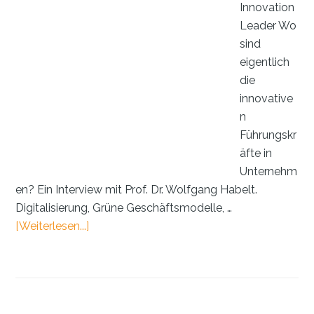
Innovation
Leader Wo
sind
eigentlich
die
innovative
n
Führungskr
äfte in
Unternehm
en? Ein Interview mit Prof. Dr. Wolfgang Habelt.
Digitalisierung, Grüne Geschäftsmodelle, …
ÜberInterview:
[Weiterlesen...]
Prof.
Dr.
Wolfgang
Habelt