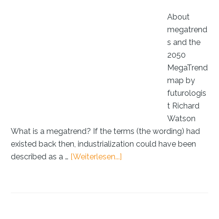
About
megatrend
s and the
2050
MegaTrend
map by
futurologis
t Richard
Watson
What is a megatrend? If the terms (the wording) had
existed back then, industrialization could have been
ÜberMegatrends:
described as a …
[Weiterlesen...]
Must-
have
or
buzzword?