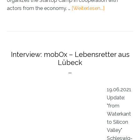
organizes the StartUp Camp in cooperation with
ÜberInterview:
actors from the economy. …
[Weiterlesen...]
mobOx
—
a
groundbreakin
life-
Interview: mobOx – Lebensretter aus
saving
Lübeck
device
for
emergency
medical
19.06.2021
services
Update:
"from
Waterkant
to Silicon
Valley"
Schleswig-