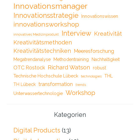
Innovationsmanager
Innovationsstrategie
Innovationswissen
innovationsworkshop
Interview
Kreativität
innovatives Medizinprodukt
Kreativitätsmethoden
Kreativitätstechniken
Meeresforschung
Megatrendanalyse
Methodentraining
Nachhaltigkeit
Richard Watson
OTC Rostock
robust
Technische Hochschule Lübeck
THL
technologies
transformation
TH Lübeck
trends
Workshop
Unterwassertechnologie
Kategorien
Digital Products
(13)