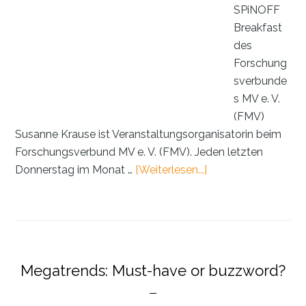
SPiNOFF
Breakfast
des
Forschung
sverbunde
s MV e. V.
(FMV)
Susanne Krause ist Veranstaltungsorganisatorin beim
Forschungsverbund MV e. V. (FMV). Jeden letzten
ÜberBahnbrechend
Donnerstag im Monat …
[Weiterlesen...]
Innovation
aus
Lübeck
Megatrends: Must-have or buzzword?