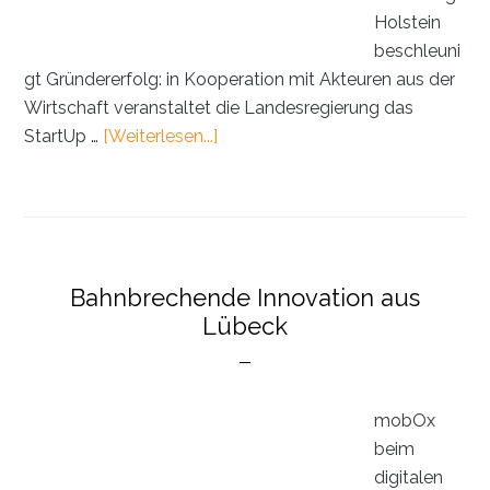
Holstein
beschleuni
gt Gründererfolg: in Kooperation mit Akteuren aus der
Wirtschaft veranstaltet die Landesregierung das
ÜberInterview:
StartUp …
[Weiterlesen...]
mobOx
–
Lebensretter
aus
Lübeck
Bahnbrechende Innovation aus
Lübeck
mobOx
beim
digitalen