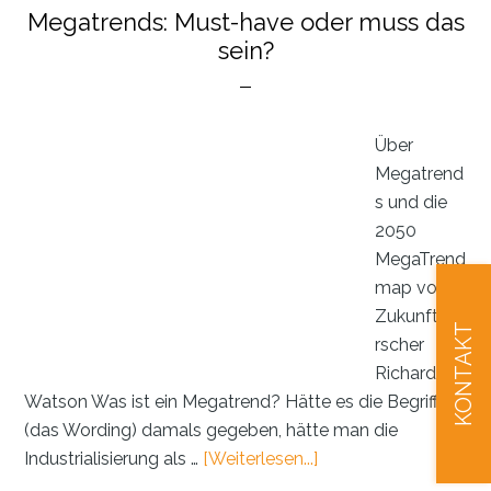
Megatrends: Must-have oder muss das
sein?
Über
Megatrend
s und die
2050
MegaTrend
map von
Zukunftsfo
KONTAKT
rscher
Richard
Watson Was ist ein Megatrend? Hätte es die Begriffe
(das Wording) damals gegeben, hätte man die
ÜberMegatrends:
Industrialisierung als …
[Weiterlesen...]
Must-