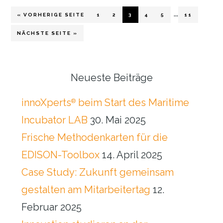
Weggelas
…
AUFRUFEN
GO
GO
GO
GO
GO
GO
« VORHERIGE SEITE
1
2
3
4
5
11
TO
TO
TO
TO
TO
TO
Zwischense
PAGE
PAGE
PAGE
PAGE
PAGE
PAGE
AUFRUFEN
NÄCHSTE SEITE
»
Seitenspalte
Neueste Beiträge
innoXperts
beim Start des Maritime
®
Incubator LAB
30. Mai 2025
Frische Methodenkarten für die
EDISON-Toolbox
14. April 2025
Case Study: Zukunft gemeinsam
gestalten am Mitarbeitertag
12.
Februar 2025