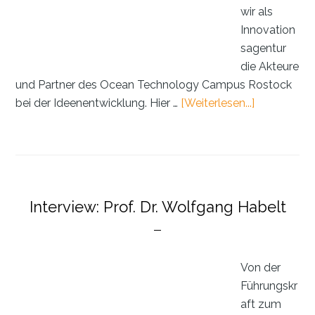
wir als
Innovation
sagentur
die Akteure
und Partner des Ocean Technology Campus Rostock
ÜberDer
bei der Ideenentwicklung. Hier …
[Weiterlesen...]
Ocean
Technolog
Campus
Rostock:
Was
Interview: Prof. Dr. Wolfgang Habelt
er
ist
und
was
Von der
er
Führungskr
will
aft zum