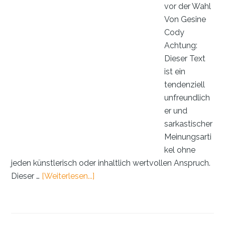
vor der Wahl
Von Gesine
Cody
Achtung:
Dieser Text
ist ein
tendenziell
unfreundlich
er und
sarkastischer
Meinungsarti
kel ohne
jeden künstlerisch oder inhaltlich wertvollen Anspruch.
ÜberDas
Dieser …
[Weiterlesen...]
Märchen
von
der